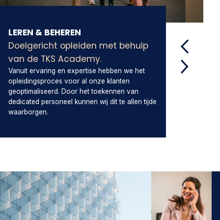
LEREN & BEHEREN
V
Doelgericht opleiden met behulp
Ee
van de TKS Academy.
m
Vanuit ervaring en expertise hebben we het
Pe
opleidingsproces voor al onze klanten
vo
geoptimaliseerd. Door het toekennen van
st
dedicated personeel kunnen wij dit te allen tijde
he
waarborgen.