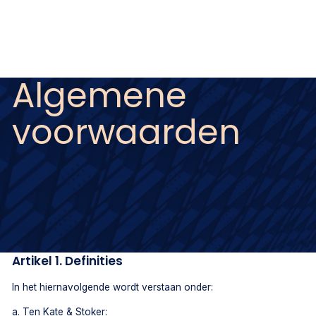
Algemene
voorwaarden
Artikel 1. Definities
In het hiernavolgende wordt verstaan onder:
a. Ten Kate & Stoker: